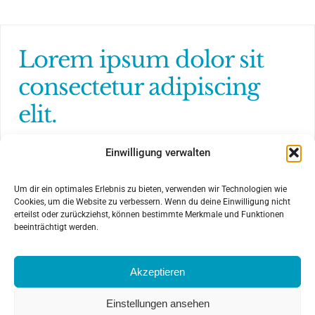
Lorem ipsum dolor sit
consectetur adipiscing
elit.
Aenean sagittis, nulla eget viverra sodales, odio
Einwilligung verwalten
sapien venenatis massa, quis fermentum risus
orci ultricies enim. Sed elit tellus, faucibus
Um dir ein optimales Erlebnis zu bieten, verwenden wir Technologien wie
Cookies, um die Website zu verbessern. Wenn du deine Einwilligung nicht
erteilst oder zurückziehst, können bestimmte Merkmale und Funktionen
beeinträchtigt werden.
Praxis für Zahnheilkunde
© Copyright 2026 | Alle Rechte
Dr. med. dent. Imke de Vries
vorbehalten.
Akzeptieren
Bahnhofstrasse 47
Datenschutz
22946 Trittau
Impressum
Einstellungen ansehen
0 41 54 857 87