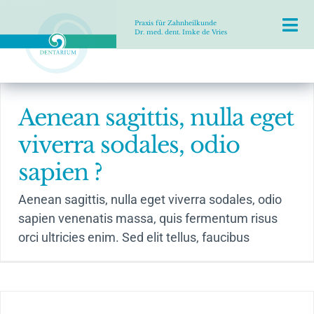
Zum
Praxis für Zahnheilkunde
Inhalt
Tog
Dr. med. dent. Imke de Vries
springen
Nav
Dentarium
Die Praxis & das Team
Aenean sagittis, nulla eget
Kinderbehandlung
viverra sodales, odio
Angebote zur Entspannung
sapien ?
Ästhetische Zahnheilkunde
Aenean sagittis, nulla eget viverra sodales, odio
Implantate
sapien venenatis massa, quis fermentum risus
orci ultricies enim. Sed elit tellus, faucibus
Prophylaxe
Behandlung von CMD
Aktuelles & Jobs